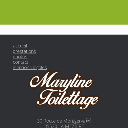
accueil
prestations
photos
contact
mentions légales
30 Route de Montgerval
35520 LA MÉZIÈRE